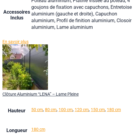
Poteau aluminium, Platine vissée au poteau, 4
goujons de fixation avec capuchons, Entretoise
Accessoires
aluminium (gauche et droite), Capuchon
Inclus
aluminium, Profil de finition aluminium, Closoir
aluminium, Lame aluminium
En savoir plus
Clôture Aluminium “LENA” – Lame Pleine
,
,
,
,
,
50 cm
80 cm
100 cm
120 cm
150 cm
180 cm
Hauteur
180 cm
Longueur