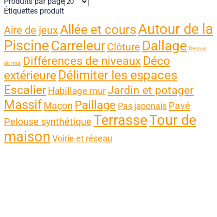
Produits par page
Étiquettes produit
Autour de la
Allée et cours
Aire de jeux
Piscine
Carreleur
Dallage
Clôture
Dessus
Différences de niveaux
Déco
de mur
Délimiter les espaces
extérieure
Escalier
Jardin et potager
Habillage mur
Massif
Paillage
Maçon
Pavé
Pas japonais
Terrasse
Tour de
Pelouse synthétique
maison
Voirie et réseau