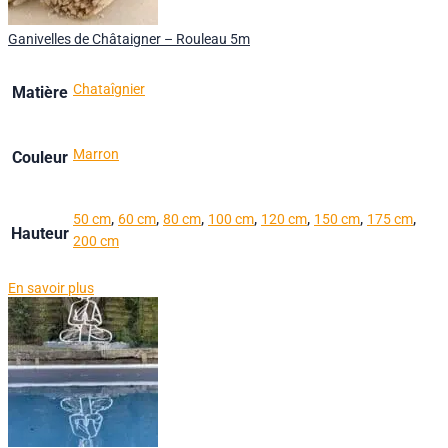
Ganivelles de Châtaigner – Rouleau 5m
Chataîgnier
Matière
Marron
Couleur
,
,
,
,
,
,
,
50 cm
60 cm
80 cm
100 cm
120 cm
150 cm
175 cm
Hauteur
200 cm
En savoir plus