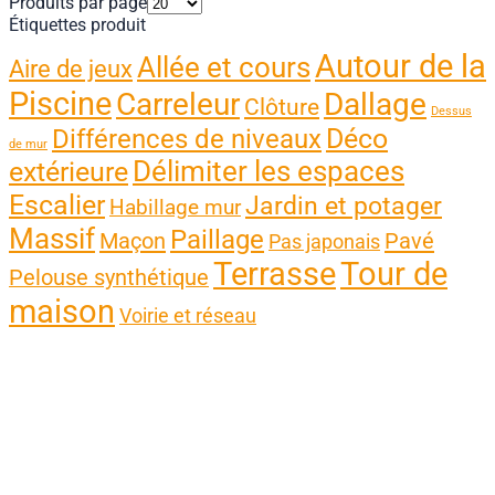
Produits par page
Étiquettes produit
Autour de la
Allée et cours
Aire de jeux
Piscine
Carreleur
Dallage
Clôture
Dessus
Différences de niveaux
Déco
de mur
Délimiter les espaces
extérieure
Escalier
Jardin et potager
Habillage mur
Massif
Paillage
Maçon
Pavé
Pas japonais
Terrasse
Tour de
Pelouse synthétique
maison
Voirie et réseau