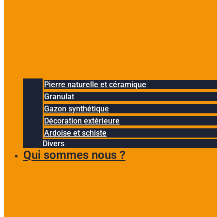
Pierre naturelle et céramique
Granulat
Gazon synthétique
Décoration extérieure
Ardoise et schiste
Divers
Qui sommes nous ?