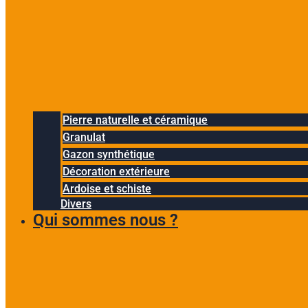
Pierre naturelle et céramique
Granulat
Gazon synthétique
Décoration extérieure
Ardoise et schiste
Divers
Qui sommes nous ?