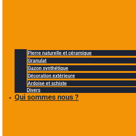
Pierre naturelle et céramique
Granulat
Gazon synthétique
Décoration extérieure
Ardoise et schiste
Divers
Qui sommes nous ?