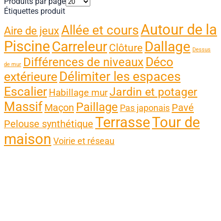
Produits par page
Étiquettes produit
Autour de la
Allée et cours
Aire de jeux
Piscine
Carreleur
Dallage
Clôture
Dessus
Différences de niveaux
Déco
de mur
Délimiter les espaces
extérieure
Escalier
Jardin et potager
Habillage mur
Massif
Paillage
Maçon
Pavé
Pas japonais
Terrasse
Tour de
Pelouse synthétique
maison
Voirie et réseau