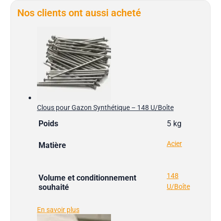
Nos clients ont aussi acheté
Clous pour Gazon Synthétique – 148 U/Boîte
Poids
5 kg
Acier
Matière
148
Volume et conditionnement
souhaité
U/Boîte
En savoir plus