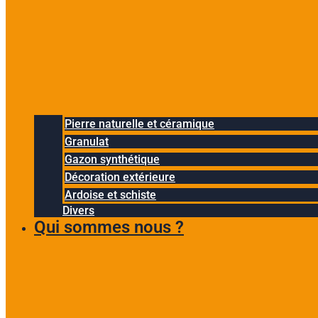
Pierre naturelle et céramique
Granulat
Gazon synthétique
Décoration extérieure
Ardoise et schiste
Divers
Qui sommes nous ?