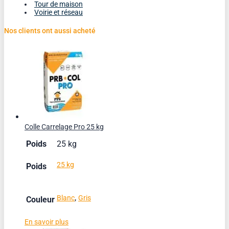
Tour de maison
Voirie et réseau
Nos clients ont aussi acheté
Colle Carrelage Pro 25 kg
Poids
25 kg
25 kg
Poids
,
Blanc
Gris
Couleur
En savoir plus