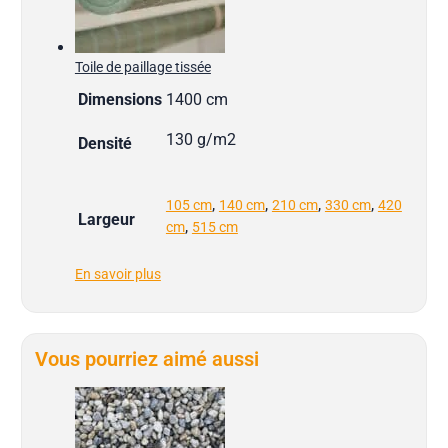
Toile de paillage tissée
Dimensions
1400 cm
130 g/m2
Densité
,
,
,
,
105 cm
140 cm
210 cm
330 cm
420
Largeur
,
cm
515 cm
En savoir plus
Vous pourriez aimé aussi