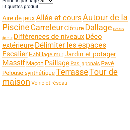
Produits par page
Étiquettes produit
Autour de la
Allée et cours
Aire de jeux
Piscine
Carreleur
Dallage
Clôture
Dessus
Différences de niveaux
Déco
de mur
Délimiter les espaces
extérieure
Escalier
Jardin et potager
Habillage mur
Massif
Paillage
Maçon
Pavé
Pas japonais
Terrasse
Tour de
Pelouse synthétique
maison
Voirie et réseau