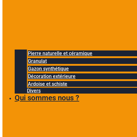
Pierre naturelle et céramique
Granulat
Gazon synthétique
Décoration extérieure
Ardoise et schiste
Divers
Qui sommes nous ?