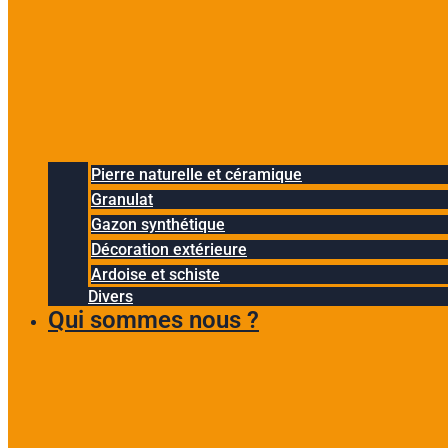
Pierre naturelle et céramique
Granulat
Gazon synthétique
Décoration extérieure
Ardoise et schiste
Divers
Qui sommes nous ?