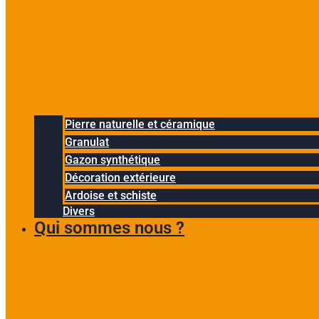
Pierre naturelle et céramique
Granulat
Gazon synthétique
Décoration extérieure
Ardoise et schiste
Divers
Qui sommes nous ?