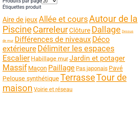
Produits par page
Étiquettes produit
Autour de la
Allée et cours
Aire de jeux
Piscine
Carreleur
Dallage
Clôture
Dessus
Différences de niveaux
Déco
de mur
Délimiter les espaces
extérieure
Escalier
Jardin et potager
Habillage mur
Massif
Paillage
Maçon
Pavé
Pas japonais
Terrasse
Tour de
Pelouse synthétique
maison
Voirie et réseau