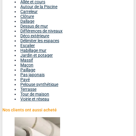
Allée et cours
Autour de la Piscine
Carreleur
Clôture
Dallage
Dessus de mur
Différences de niveaux
Déco extérieure
Délimiter les espaces
Escalier
Habillage mur
Jardin et potager
Massif
Maçon
Paillage
Pas japonais
Pavé
Pelouse synthétique
Terrasse
Tour de maison
Voirie et réseau
Nos clients ont aussi acheté