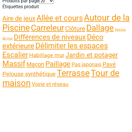
Produits par page
Étiquettes produit
Autour de la
Allée et cours
Aire de jeux
Piscine
Carreleur
Dallage
Clôture
Dessus
Différences de niveaux
Déco
de mur
Délimiter les espaces
extérieure
Escalier
Jardin et potager
Habillage mur
Massif
Paillage
Maçon
Pavé
Pas japonais
Terrasse
Tour de
Pelouse synthétique
maison
Voirie et réseau