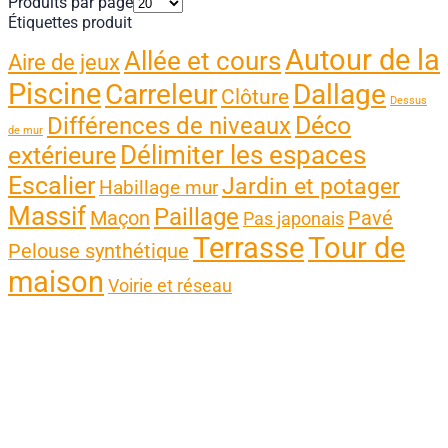
Produits par page
Étiquettes produit
Autour de la
Allée et cours
Aire de jeux
Piscine
Carreleur
Dallage
Clôture
Dessus
Différences de niveaux
Déco
de mur
Délimiter les espaces
extérieure
Escalier
Jardin et potager
Habillage mur
Massif
Paillage
Maçon
Pavé
Pas japonais
Terrasse
Tour de
Pelouse synthétique
maison
Voirie et réseau