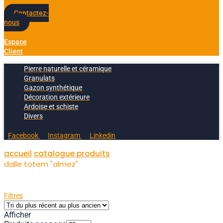
Contactez-
nous
Espace
Client
Pierre naturelle et céramique
Granulats
Gazon synthétique
Décoration extérieure
Ardoise et schiste
Divers
Facebook
Instagram
Linkedin
accueil
catalogue produits
dalle totem "almez"
Filtres
Afficher