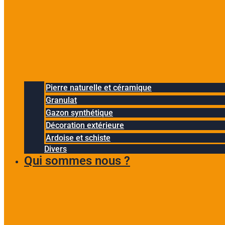
Pierre naturelle et céramique
Granulat
Gazon synthétique
Décoration extérieure
Ardoise et schiste
Divers
Qui sommes nous ?