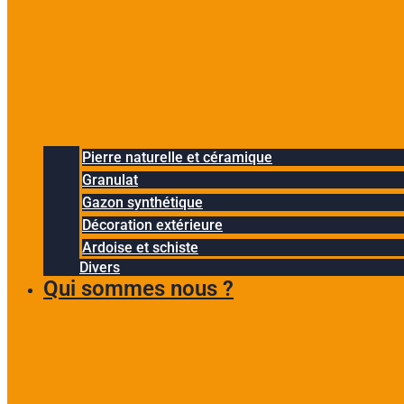
Pierre naturelle et céramique
Granulat
Gazon synthétique
Décoration extérieure
Ardoise et schiste
Divers
Qui sommes nous ?