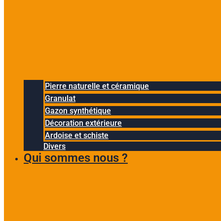
Pierre naturelle et céramique
Granulat
Gazon synthétique
Décoration extérieure
Ardoise et schiste
Divers
Qui sommes nous ?