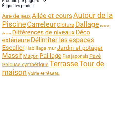
Produits par page
Étiquettes produit
Autour de la
Allée et cours
Aire de jeux
Piscine
Carreleur
Dallage
Clôture
Dessus
Différences de niveaux
Déco
de mur
Délimiter les espaces
extérieure
Escalier
Jardin et potager
Habillage mur
Massif
Paillage
Maçon
Pavé
Pas japonais
Terrasse
Tour de
Pelouse synthétique
maison
Voirie et réseau