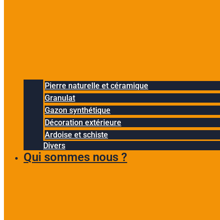
Pierre naturelle et céramique
Granulat
Gazon synthétique
Décoration extérieure
Ardoise et schiste
Divers
Qui sommes nous ?