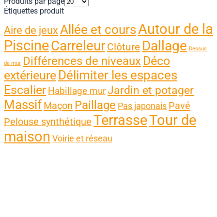
Produits par page
Étiquettes produit
Autour de la
Allée et cours
Aire de jeux
Piscine
Carreleur
Dallage
Clôture
Dessus
Différences de niveaux
Déco
de mur
Délimiter les espaces
extérieure
Escalier
Jardin et potager
Habillage mur
Massif
Paillage
Maçon
Pavé
Pas japonais
Terrasse
Tour de
Pelouse synthétique
maison
Voirie et réseau