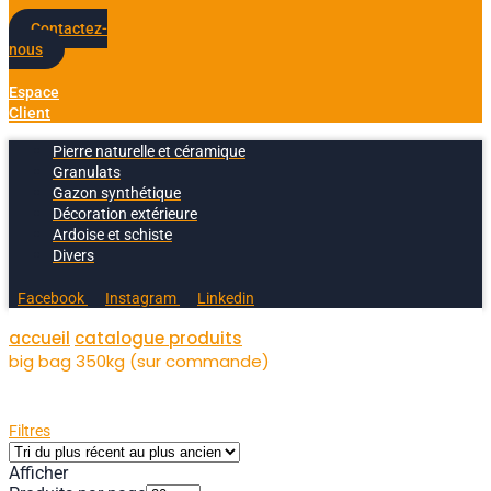
Contactez-
nous
Espace
Client
Pierre naturelle et céramique
Granulats
Gazon synthétique
Décoration extérieure
Ardoise et schiste
Divers
Facebook
Instagram
Linkedin
accueil
catalogue produits
big bag 350kg (sur commande)
Filtres
Afficher