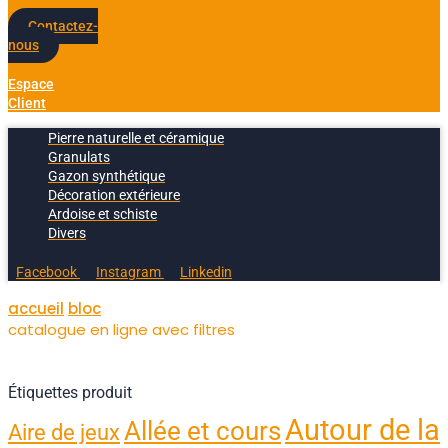
Contactez-
nous
Espace
Client
Pierre naturelle et céramique
Granulats
Gazon synthétique
Décoration extérieure
Ardoise et schiste
Divers
Facebook
Instagram
Linkedin
accueil
bloc
catalogue en ligne avec filtres
Étiquettes produit
Autour de la
Allée et cours
Aire de jeux