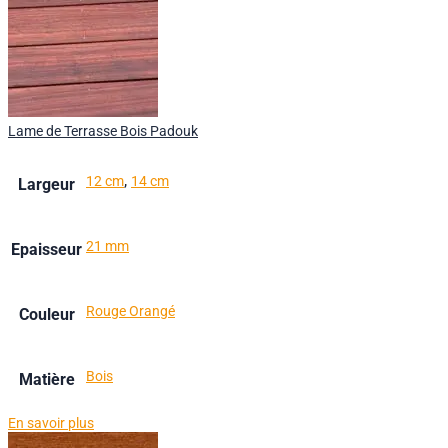
Lame de Terrasse Bois Padouk
,
12 cm
14 cm
Largeur
21 mm
Epaisseur
Rouge Orangé
Couleur
Bois
Matière
En savoir plus