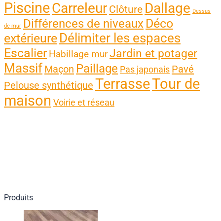
Piscine
Carreleur
Dallage
Clôture
Dessus
Différences de niveaux
Déco
de mur
Délimiter les espaces
extérieure
Escalier
Jardin et potager
Habillage mur
Massif
Paillage
Maçon
Pavé
Pas japonais
Terrasse
Tour de
Pelouse synthétique
maison
Voirie et réseau
Produits