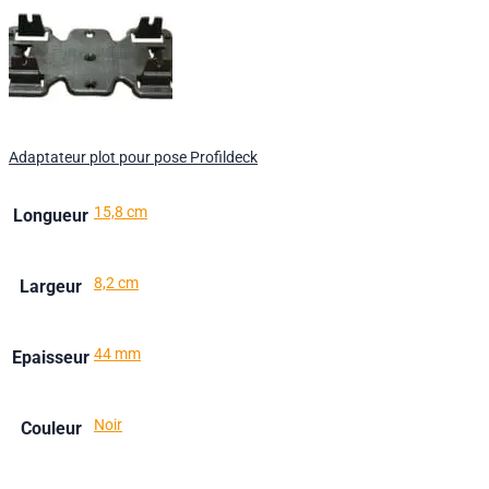
Adaptateur plot pour pose Profildeck
15,8 cm
Longueur
8,2 cm
Largeur
44 mm
Epaisseur
Noir
Couleur