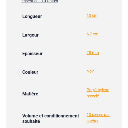
Essentiel – 10 Unités
10 cm
Longueur
6,7 cm
Largeur
28 mm
Epaisseur
Noir
Couleur
Polyéthylène
Matière
recyclé
10 pièces par
Volume et conditionnement
souhaité
sachet