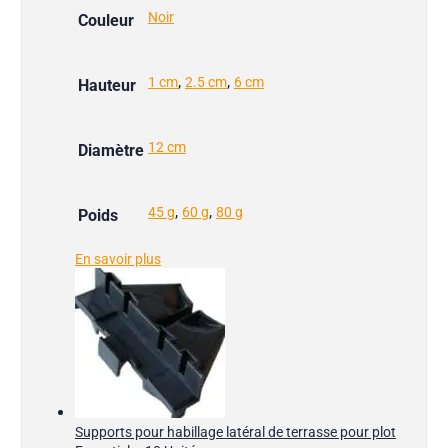
Noir
Couleur
,
,
1 cm
2.5 cm
6 cm
Hauteur
12 cm
Diamètre
,
,
45 g
60 g
80 g
Poids
En savoir plus
Supports pour habillage latéral de terrasse pour plot