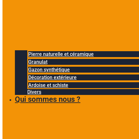
Pierre naturelle et céramique
Granulat
Gazon synthétique
Décoration extérieure
Ardoise et schiste
Divers
Qui sommes nous ?