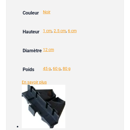
Noir
Couleur
,
,
1 cm
2.5 cm
6 cm
Hauteur
12 cm
Diamètre
,
,
45 g
60 g
80 g
Poids
En savoir plus