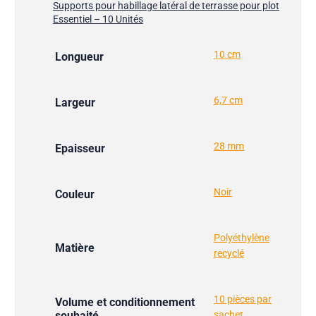
Supports pour habillage latéral de terrasse pour plot
Essentiel – 10 Unités
10 cm
Longueur
6,7 cm
Largeur
28 mm
Epaisseur
Noir
Couleur
Polyéthylène
Matière
recyclé
10 pièces par
Volume et conditionnement
souhaité
sachet