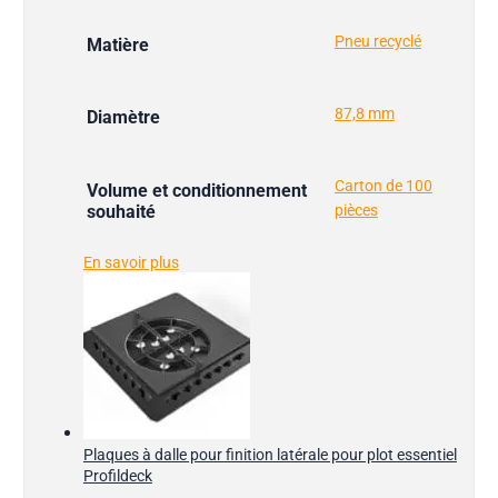
Pneu recyclé
Matière
87,8 mm
Diamètre
Carton de 100
Volume et conditionnement
souhaité
pièces
En savoir plus
Plaques à dalle pour finition latérale pour plot essentiel
Profildeck