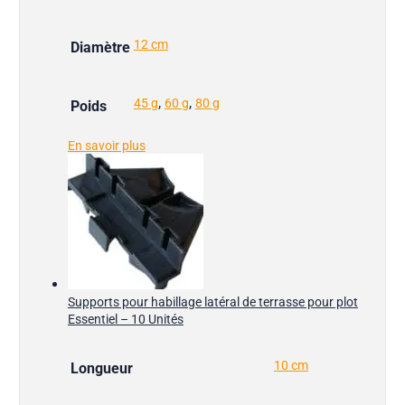
12 cm
Diamètre
,
,
45 g
60 g
80 g
Poids
En savoir plus
Supports pour habillage latéral de terrasse pour plot
Essentiel – 10 Unités
10 cm
Longueur