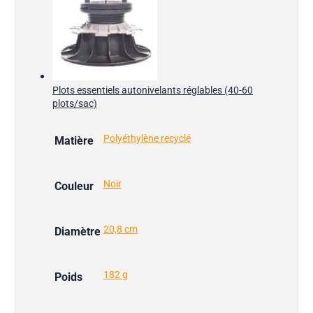
Plots essentiels autonivelants réglables (40-60
plots/sac)
Polyéthylène recyclé
Matière
Noir
Couleur
20,8 cm
Diamètre
182 g
Poids