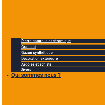
Pierre naturelle et céramique
Granulat
Gazon synthétique
Décoration extérieure
Ardoise et schiste
Divers
Qui sommes nous ?