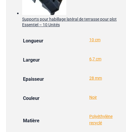
Supports pour habillage latéral de terrasse pour plot
Essentiel – 10 Unités
10 cm
Longueur
6,7 cm
Largeur
28 mm
Epaisseur
Noir
Couleur
Polyéthylène
Matière
recyclé