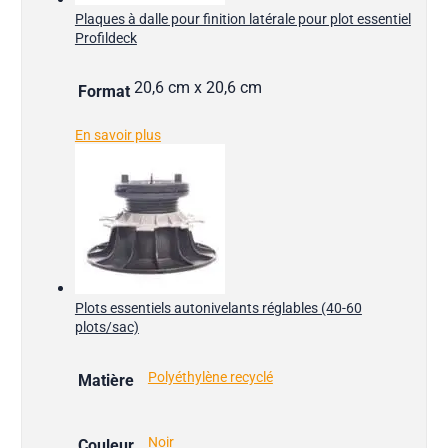
Plaques à dalle pour finition latérale pour plot essentiel
Profildeck
20,6 cm x 20,6 cm
Format
En savoir plus
Plots essentiels autonivelants réglables (40-60
plots/sac)
Polyéthylène recyclé
Matière
Noir
Couleur