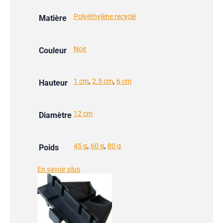
Polyéthylène recyclé
Matière
Noir
Couleur
,
,
1 cm
2.5 cm
6 cm
Hauteur
12 cm
Diamètre
,
,
45 g
60 g
80 g
Poids
En savoir plus