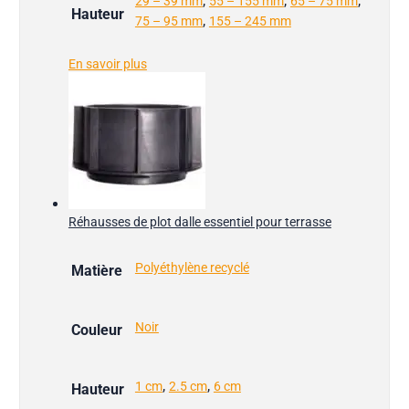
,
,
,
29 – 39 mm
55 – 155 mm
65 – 75 mm
Hauteur
,
75 – 95 mm
155 – 245 mm
En savoir plus
Réhausses de plot dalle essentiel pour terrasse
Polyéthylène recyclé
Matière
Noir
Couleur
,
,
1 cm
2.5 cm
6 cm
Hauteur