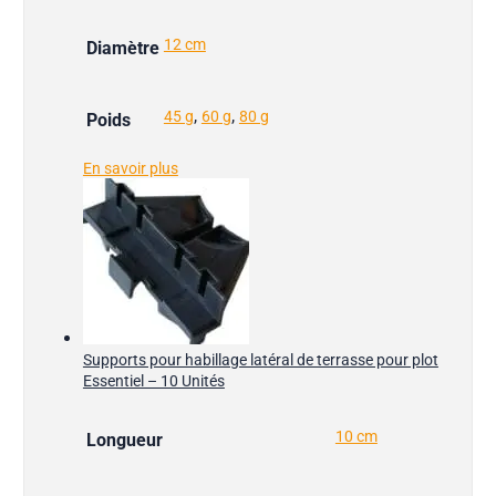
12 cm
Diamètre
,
,
45 g
60 g
80 g
Poids
En savoir plus
Supports pour habillage latéral de terrasse pour plot
Essentiel – 10 Unités
10 cm
Longueur