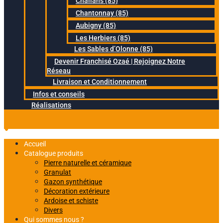
Challans (85)
Chantonnay (85)
Aubigny (85)
Les Herbiers (85)
Les Sables d’Olonne (85)
Devenir Franchisé Ozaé | Rejoignez Notre
Réseau
Livraison et Conditionnement
Infos et conseils
Réalisations
Accueil
Catalogue produits
Pierre naturelle et céramique
Granulat
Gazon synthétique
Décoration extérieure
Ardoise et schiste
Divers
Qui sommes nous ?