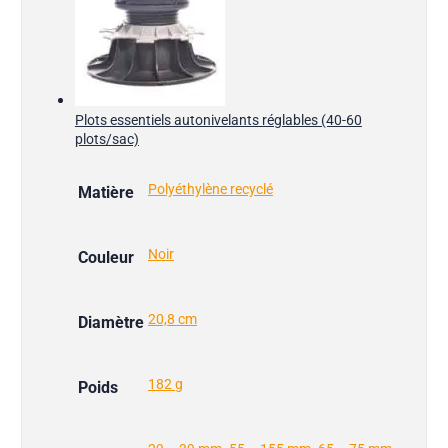
Plots essentiels autonivelants réglables (40-60
plots/sac)
Polyéthylène recyclé
Matière
Noir
Couleur
20,8 cm
Diamètre
182 g
Poids