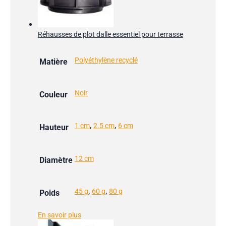
Réhausses de plot dalle essentiel pour terrasse
Polyéthylène recyclé
Matière
Noir
Couleur
,
,
1 cm
2.5 cm
6 cm
Hauteur
12 cm
Diamètre
,
,
45 g
60 g
80 g
Poids
En savoir plus