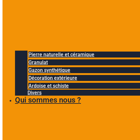
Pierre naturelle et céramique
Granulat
Gazon synthétique
Décoration extérieure
Ardoise et schiste
Divers
Qui sommes nous ?