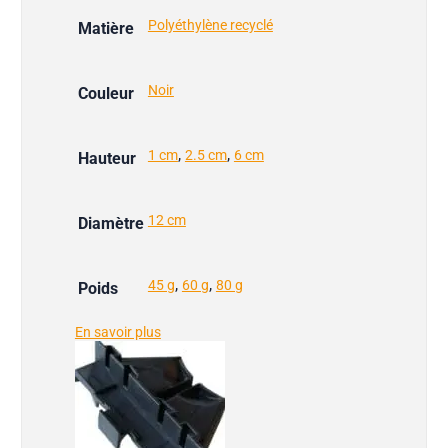
Polyéthylène recyclé
Matière
Noir
Couleur
,
,
1 cm
2.5 cm
6 cm
Hauteur
12 cm
Diamètre
,
,
45 g
60 g
80 g
Poids
En savoir plus