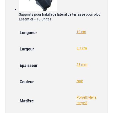
Supports pour habillage latéral de terrasse pour plot
Essentiel – 10 Unités
10 cm
Longueur
6,7 cm
Largeur
28 mm
Epaisseur
Noir
Couleur
Polyéthylène
Matière
recyclé