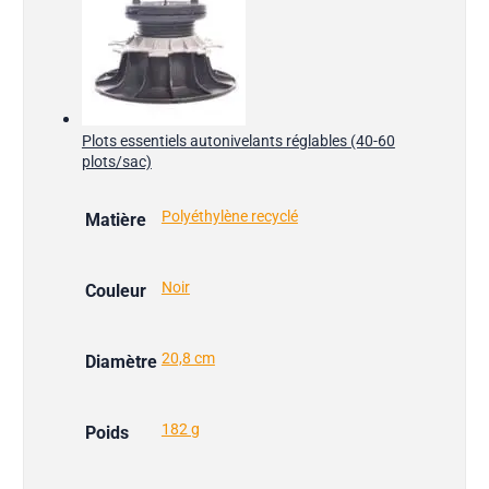
Plots essentiels autonivelants réglables (40-60
plots/sac)
Polyéthylène recyclé
Matière
Noir
Couleur
20,8 cm
Diamètre
182 g
Poids