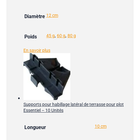
12 cm
Diamètre
,
,
45 g
60 g
80 g
Poids
En savoir plus
Supports pour habillage latéral de terrasse pour plot
Essentiel – 10 Unités
10 cm
Longueur