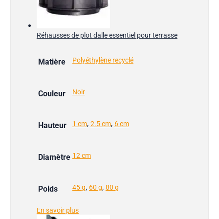
Réhausses de plot dalle essentiel pour terrasse
Polyéthylène recyclé
Matière
Noir
Couleur
,
,
1 cm
2.5 cm
6 cm
Hauteur
12 cm
Diamètre
,
,
45 g
60 g
80 g
Poids
En savoir plus