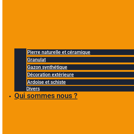
Pierre naturelle et céramique
Granulat
Gazon synthétique
Décoration extérieure
Ardoise et schiste
Divers
Qui sommes nous ?