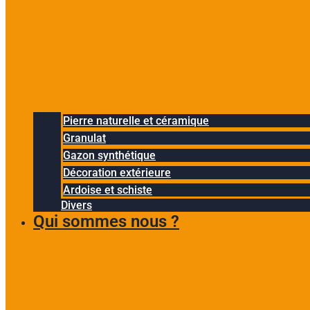
Pierre naturelle et céramique
Granulat
Gazon synthétique
Décoration extérieure
Ardoise et schiste
Divers
Qui sommes nous ?