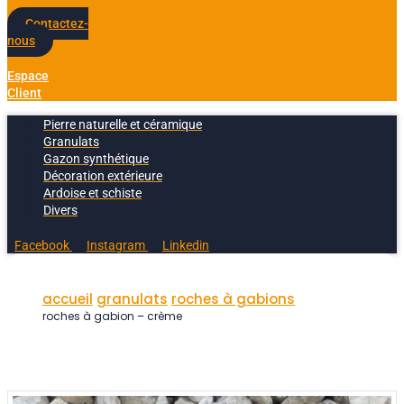
Contactez-
nous
Espace
Client
Pierre naturelle et céramique
Granulats
Gazon synthétique
Décoration extérieure
Ardoise et schiste
Divers
Facebook
Instagram
Linkedin
accueil
granulats
roches à gabions
roches à gabion – crème