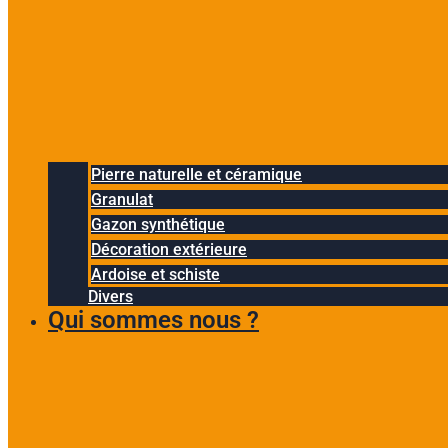
Pierre naturelle et céramique
Granulat
Gazon synthétique
Décoration extérieure
Ardoise et schiste
Divers
Qui sommes nous ?