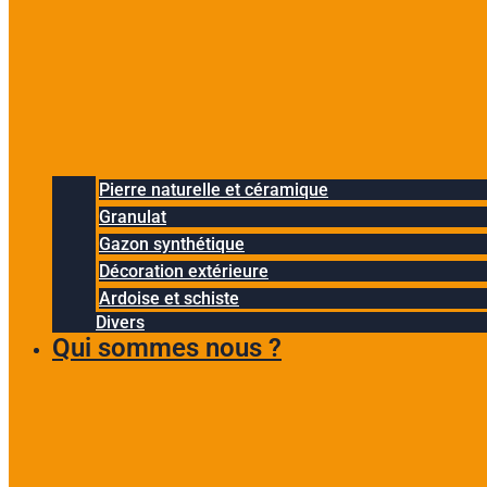
Pierre naturelle et céramique
Granulat
Gazon synthétique
Décoration extérieure
Ardoise et schiste
Divers
Qui sommes nous ?