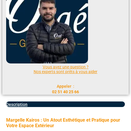
Vous avez une question ?
Nos experts sont prêts à vous aider
Appeler :
02 51 40 25 66
Description
Margelle Kairos : Un Atout Esthétique et Pratique pour
Votre Espace Extérieur