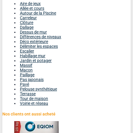
Aire de jeux
Allée et cours
Autour de la Piscine
Carreleur
Clôture
Dallage
Dessus de mur
Différences de niveaux
Déco extérieure
Délimiter les espaces
Escalier
Habillage mur
Jardin et potager
Massif
Maçon
Paillage
Pas japonais
Pavé
Pelouse synthétique
Terrasse
Tour de maison
Voirie et réseau
Nos clients ont aussi acheté